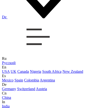
De
Ru
Русский
En
USA
UK
Canada
Nigeria
South Africa
New Zealand
Es
Mexico
Spain
Colombia
Argentina
De
Germany
Switzerland
Austria
Cn
China
In
India