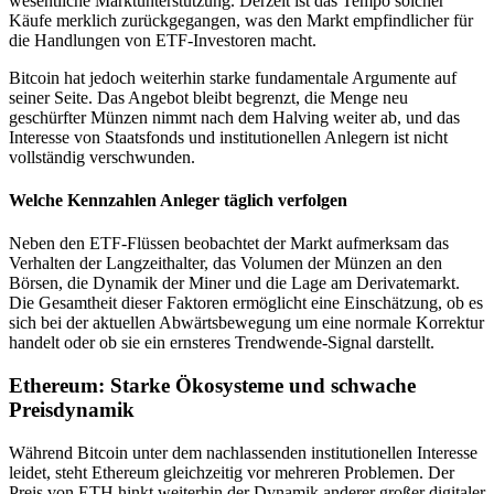
wesentliche Marktunterstützung. Derzeit ist das Tempo solcher
Käufe merklich zurückgegangen, was den Markt empfindlicher für
die Handlungen von ETF-Investoren macht.
Bitcoin hat jedoch weiterhin starke fundamentale Argumente auf
seiner Seite. Das Angebot bleibt begrenzt, die Menge neu
geschürfter Münzen nimmt nach dem Halving weiter ab, und das
Interesse von Staatsfonds und institutionellen Anlegern ist nicht
vollständig verschwunden.
Welche Kennzahlen Anleger täglich verfolgen
Neben den ETF-Flüssen beobachtet der Markt aufmerksam das
Verhalten der Langzeithalter, das Volumen der Münzen an den
Börsen, die Dynamik der Miner und die Lage am Derivatemarkt.
Die Gesamtheit dieser Faktoren ermöglicht eine Einschätzung, ob es
sich bei der aktuellen Abwärtsbewegung um eine normale Korrektur
handelt oder ob sie ein ernsteres Trendwende-Signal darstellt.
Ethereum: Starke Ökosysteme und schwache
Preisdynamik
Während Bitcoin unter dem nachlassenden institutionellen Interesse
leidet, steht Ethereum gleichzeitig vor mehreren Problemen. Der
Preis von ETH hinkt weiterhin der Dynamik anderer großer digitaler