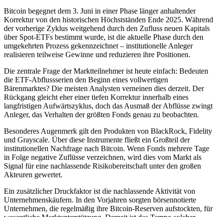
Bitcoin begegnet dem 3. Juni in einer Phase länger anhaltender
Korrektur von den historischen Höchstständen Ende 2025. Während
der vorherige Zyklus weitgehend durch den Zufluss neuen Kapitals
über Spot-ETFs bestimmt wurde, ist die aktuelle Phase durch den
umgekehrten Prozess gekennzeichnet – institutionelle Anleger
realisieren teilweise Gewinne und reduzieren ihre Positionen.
Die zentrale Frage der Marktteilnehmer ist heute einfach: Bedeuten
die ETF-Abflussserien den Beginn eines vollwertigen
Bärenmarktes? Die meisten Analysten verneinen dies derzeit. Der
Rückgang gleicht eher einer tiefen Korrektur innerhalb eines
langfristigen Aufwärtszyklus, doch das Ausmaß der Abflüsse zwingt
Anleger, das Verhalten der größten Fonds genau zu beobachten.
Besonderes Augenmerk gilt den Produkten von BlackRock, Fidelity
und Grayscale. Über diese Instrumente fließt ein Großteil der
institutionellen Nachfrage nach Bitcoin. Wenn Fonds mehrere Tage
in Folge negative Zuflüsse verzeichnen, wird dies vom Markt als
Signal für eine nachlassende Risikobereitschaft unter den großen
Akteuren gewertet.
Ein zusätzlicher Druckfaktor ist die nachlassende Aktivität von
Unternehmenskäufern. In den Vorjahren sorgten börsennotierte
Unternehmen, die regelmäßig ihre Bitcoin-Reserven aufstockten, für