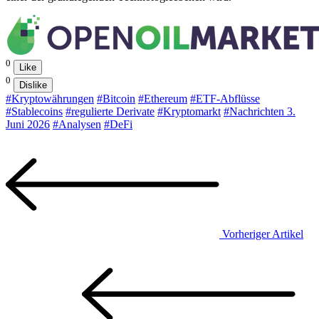
0
Like
0
Dislike
#Kryptowährungen
#Bitcoin
#Ethereum
#ETF-Abflüsse
#Stablecoins
#regulierte Derivate
#Kryptomarkt
#Nachrichten 3.
Juni 2026
#Analysen
#DeFi
Vorheriger Artikel