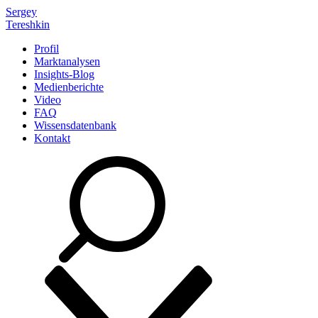
Sergey
Tereshkin
Profil
Marktanalysen
Insights-Blog
Medienberichte
Video
FAQ
Wissensdatenbank
Kontakt