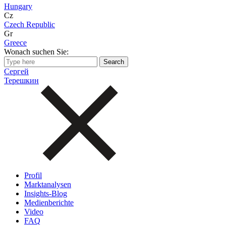
Hungary
Cz
Czech Republic
Gr
Greece
Wonach suchen Sie:
Сергей
Терешкин
Profil
Marktanalysen
Insights-Blog
Medienberichte
Video
FAQ