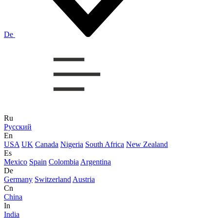
De
Ru
Русский
En
USA
UK
Canada
Nigeria
South Africa
New Zealand
Es
Mexico
Spain
Colombia
Argentina
De
Germany
Switzerland
Austria
Cn
China
In
India