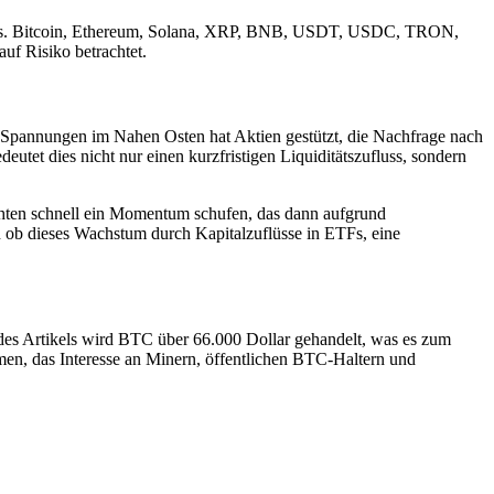
ystems. Bitcoin, Ethereum, Solana, XRP, BNB, USDT, USDC, TRON,
uf Risiko betrachtet.
Spannungen im Nahen Osten hat Aktien gestützt, die Nachfrage nach
et dies nicht nur einen kurzfristigen Liquiditätszufluss, sondern
chten schnell ein Momentum schufen, das dann aufgrund
rn ob dieses Wachstum durch Kapitalzuflüsse in ETFs, eine
ng des Artikels wird BTC über 66.000 Dollar gehandelt, was es zum
men, das Interesse an Minern, öffentlichen BTC-Haltern und