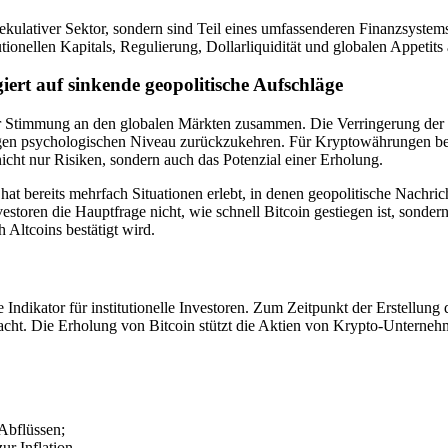
spekulativer Sektor, sondern sind Teil eines umfassenderen Finanzs
nellen Kapitals, Regulierung, Dollarliquidität und globalen Appetits a
t auf sinkende geopolitische Aufschläge
 Stimmung an den globalen Märkten zusammen. Die Verringerung der 
en psychologischen Niveau zurückzukehren. Für Kryptowährungen bedeut
icht nur Risiken, sondern auch das Potenzial einer Erholung.
t bereits mehrfach Situationen erlebt, in denen geopolitische Nachri
estoren die Hauptfrage nicht, wie schnell Bitcoin gestiegen ist, sonde
 Altcoins bestätigt wird.
e Indikator für institutionelle Investoren. Zum Zeitpunkt der Erstellu
acht. Die Erholung von Bitcoin stützt die Aktien von Krypto-Unterneh
Abflüssen;
r Inflation.