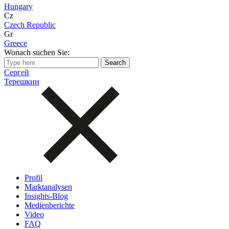
Hungary
Cz
Czech Republic
Gr
Greece
Wonach suchen Sie:
Сергей
Терешкин
Profil
Marktanalysen
Insights-Blog
Medienberichte
Video
FAQ