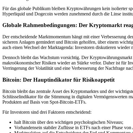
Für das globale Publikum bleiben Kryptowährungen kein isolierter 
Hyperliquid und Dogecoin werden zunehmend durch die Linse institutio
Globale Rahmenbedingungen: Der Kryptomarkt reagier
Der entscheidende Marktmomentum hängt mit einer Verbesserung der
sicheren Anlagen gemindert und Bitcoin geholfen, über einem wichtig
auch einen Wechsel der Marktagenda: Investoren diskutieren wieder n
Dennoch bleibt das Wachstum vorsichtig. Der Kryptowährungsmarkt ha
makroökonomischer Risiken wieder an Stärke verlor. Daher ist für Inv
Verringerung der Volatilität und eine Verbesserung der Nachfrage nach
Bitcoin: Der Hauptindikator für Risikoappetit
Bitcoin bleibt das zentrale Asset des Kryptomarktes und der wichtigst
Schlüsselindikator für die Stimmung in digitalen Vermögenswerten m
Produkten auf Basis von Spot-Bitcoin-ETFs.
Für Investoren sind drei Faktoren entscheidend:
halt Bitcoin über den wichtigen psychologischen Niveaus;
Vorhandensein stabiler Zuflüsse in ETFs nach einer Phase von 
Marktreaktion auf die Entscheidung der Fed und Kommentare zu