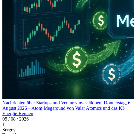
Nachrichten über Startups und Venture-Investitionen: Donnerstag, 6.
August 2026 – Atom-Megaround von Valar Atomics und das KI-
Energie-Rennen
05 / 08 / 2026
1
Sergey