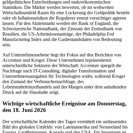
geldpolitischen Entscheidungen und makroökonomischen
Statistiken. Die Märkte werden bewerten, ob im weltweiten
Wirtschaftsumfeld Raum für eine Lockerung der Geldpolitik besteht
oder ob Inflationsrisiken die Regulierer erneut vorsichtiger agieren
lassen. Für den Aktienmarkt werden der Bank of England, die
Schweizerische Nationalbank, der Zinssatz der Zentralbank von
Brasilien, die US-Arbeitslosenanträge, der Philadelphia Fed
Manufacturing Index und die Gasbestandsdaten von Bedeutung
sein.
Auf Unternehmensebene liegt der Fokus auf den Berichten von
Accenture und Kroger. Diese Unternehmen repräsentieren
unterschiedliche Sektoren der Wirtschaft: Accenture spiegelt die
Nachfrage nach IT-Consulting, digitaler Transformation und
Unternehmensausgaben für Technologien wider, während Kroger
den Zustand der Verbrauchernachfrage, des
Lebensmitteleinzelhandels und der Margen unter dem anhaltenden
Druck auf die Haushalte zeigt.
Wichtige wirtschaftliche Ereignisse am Donnerstag,
den 18. Juni 2026
Der wirtschaftliche Kalender des Tages vermittelt ein umfassendes
Bild des globalen Umfelds: von Lateinamerika und Neuseeland bis
Europa, Großbritannien, Kanada und den USA. Für Investoren ist