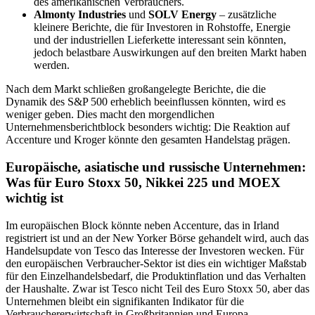
des amerikanischen Verbrauchers.
Almonty Industries
und
SOLV Energy
– zusätzliche
kleinere Berichte, die für Investoren in Rohstoffe, Energie
und der industriellen Lieferkette interessant sein könnten,
jedoch belastbare Auswirkungen auf den breiten Markt haben
werden.
Nach dem Markt schließen großangelegte Berichte, die die
Dynamik des S&P 500 erheblich beeinflussen könnten, wird es
weniger geben. Dies macht den morgendlichen
Unternehmensberichtblock besonders wichtig: Die Reaktion auf
Accenture und Kroger könnte den gesamten Handelstag prägen.
Europäische, asiatische und russische Unternehmen:
Was für Euro Stoxx 50, Nikkei 225 und MOEX
wichtig ist
Im europäischen Block könnte neben Accenture, das in Irland
registriert ist und an der New Yorker Börse gehandelt wird, auch das
Handelsupdate von Tesco das Interesse der Investoren wecken. Für
den europäischen Verbraucher-Sektor ist dies ein wichtiger Maßstab
für den Einzelhandelsbedarf, die Produktinflation und das Verhalten
der Haushalte. Zwar ist Tesco nicht Teil des Euro Stoxx 50, aber das
Unternehmen bleibt ein signifikanten Indikator für die
Verbrauchererwirtschaft in Großbritannien und Europa.