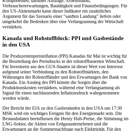
Komponenten, darunter Aufträge, Arbeitsmarkt,
Verbrauchererwartungen, Bautätigkeit und Finanzbedingungen. Für
den US-Aktienmarkt kann dieser Indikator ein zusätzliches
Argument für das Szenario einer "sanften Landung" liefern oder
umgekehrt die Bedenken über eine Verlangsamung der Wirtschaft
verstärken.
Kanada und Rohstoffblock: PPI und Gasbestände
in den USA
Die Produzentenpreisinflation (PPI) Kanadas für Mai ist wichtig für
die Beurteilung des Preisdrucks in der rohstoffbasierten Wirtschaft.
Für Investoren aus den GUS-Staaten ist dieser Wert von Interesse
aufgrund seiner Verbindung zu den Rohstoffmärkten, den
Währungen der Rohstoffländer und den Erwartungen der Bank von
Kanada. Ein Anstieg des PPI könnte die Sorgen über die
Produktionskosten verstärken, während eine Verlangsamung als
Signal für einen nachlassenden Inflationsdruck wahrgenommen
werden würde.
Der Bericht der EIA zu den Gasbeständen in den USA um 17:30
MSK wird ein wichtiges Ereignis für den Energiemarkt sein. Die
Bestandsdaten beeinflussen die Henry Hub-Preise, die Stimmung im
LNG-Sektor, die Aktien von Erdgasunternehmen und die
Erwartungen an die Sommernachfrage nach Elektrizität. Für den