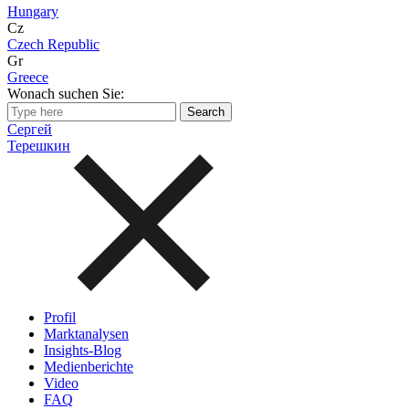
Hungary
Cz
Czech Republic
Gr
Greece
Wonach suchen Sie:
Сергей
Терешкин
Profil
Marktanalysen
Insights-Blog
Medienberichte
Video
FAQ