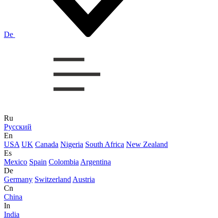
De
Ru
Русский
En
USA
UK
Canada
Nigeria
South Africa
New Zealand
Es
Mexico
Spain
Colombia
Argentina
De
Germany
Switzerland
Austria
Cn
China
In
India