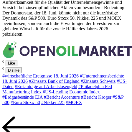
Aufmerksamkeit für die Qualität der Unternehmensgewinne und
Vorsicht bei zinsempfindlichen Aktien von besonderer Bedeutung.
Der Donnerstag, der 18. Juni, könnte nicht nur die kurzfristige
Dynamik des S&P 500, Euro Stoxx 50, Nikkei 225 und MOEX
beeinflussen, sondern auch die Erwartungen der Investoren zur
globalen Wirtschaft für die zweite Hälfte des Jahres 2026
präzisieren.
0
Like
0
Dislike
#wirtschaftliche Ereignisse 18. Juni 2026
#Unternehmensberichte
18. Juni 2026
#Zinssatz Bank of England
#Zinssatz Schweiz
#US-
Daten
#Erstanträge auf Arbeitslosengeld
#Philadelphia Fed
Manufacturing Index
#US-Leading Economic Index
#Erdgasbestände EIA
#Bericht Accenture
#Bericht Kroger
#S&P
500
#Euro Stoxx 50
#Nikkei 225
#MOEX