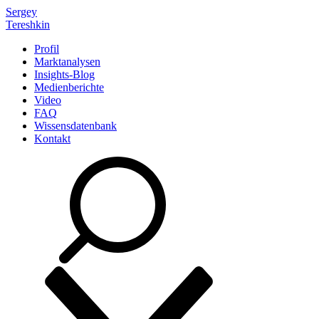
Sergey
Tereshkin
Profil
Marktanalysen
Insights-Blog
Medienberichte
Video
FAQ
Wissensdatenbank
Kontakt