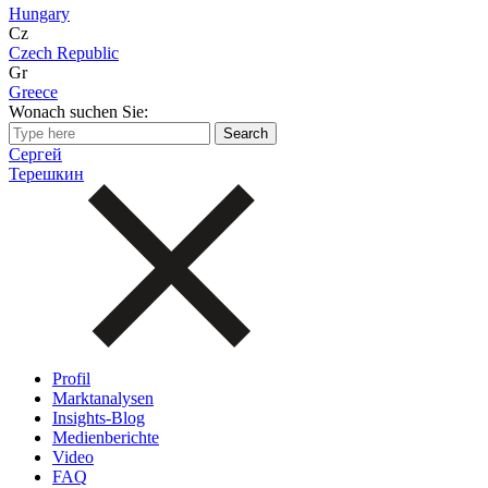
Hungary
Cz
Czech Republic
Gr
Greece
Wonach suchen Sie:
Сергей
Терешкин
Profil
Marktanalysen
Insights-Blog
Medienberichte
Video
FAQ