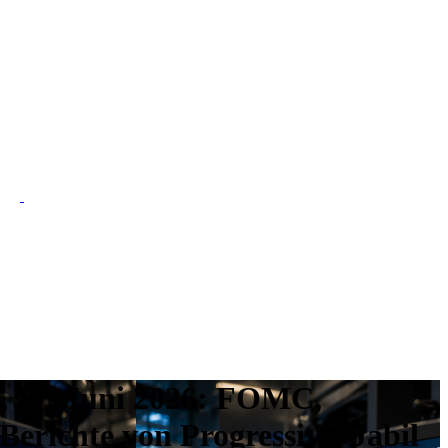
h, 17. Juni 2026: FOMC,
erichte von Progressive, Jabil