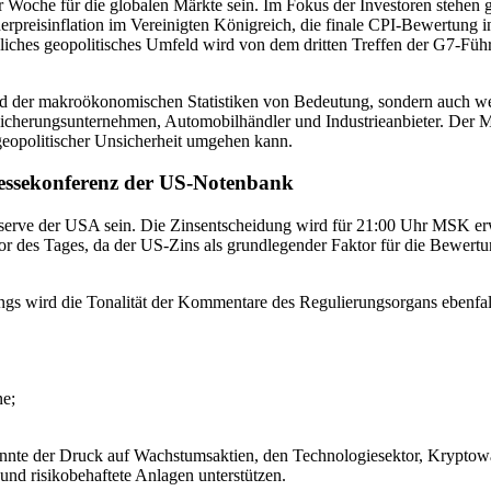
der Woche für die globalen Märkte sein. Im Fokus der Investoren stehe
reisinflation im Vereinigten Königreich, die finale CPI-Bewertung in
tzliches geopolitisches Umfeld wird von dem dritten Treffen der G7-
rund der makroökonomischen Statistiken von Bedeutung, sondern auch
icherungsunternehmen, Automobilhändler und Industrieanbieter. Der Mar
 geopolitischer Unsicherheit umgehen kann.
ssekonferenz der US-Notenbank
Reserve der USA sein. Die Zinsentscheidung wird für 21:00 Uhr MSK e
ktor des Tages, da der US-Zins als grundlegender Faktor für die Bewer
ngs wird die Tonalität der Kommentare des Regulierungsorgans ebenfall
ne;
, könnte der Druck auf Wachstumsaktien, den Technologiesektor, Kry
nd risikobehaftete Anlagen unterstützen.