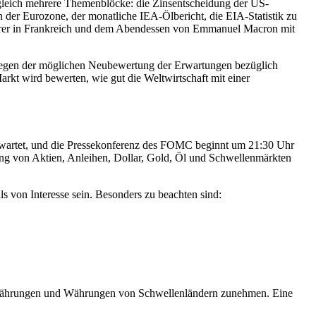
n gleich mehrere Themenblöcke: die Zinsentscheidung der US-
 der Eurozone, der monatliche IEA-Ölbericht, die EIA-Statistik zu
Führer in Frankreich und dem Abendessen von Emmanuel Macron mit
 wegen der möglichen Neubewertung der Erwartungen bezüglich
kt wird bewerten, wie gut die Weltwirtschaft mit einer
rwartet, und die Pressekonferenz des FOMC beginnt um 21:30 Uhr
tung von Aktien, Anleihen, Dollar, Gold, Öl und Schwellenmärkten
s von Interesse sein. Besonders zu beachten sind:
ptowährungen und Währungen von Schwellenländern zunehmen. Eine