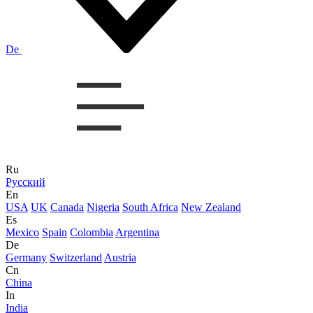
De
Ru
Русский
En
USA
UK
Canada
Nigeria
South Africa
New Zealand
Es
Mexico
Spain
Colombia
Argentina
De
Germany
Switzerland
Austria
Cn
China
In
India