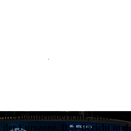
 Unternehmensberichte, Mittwoc
 der Eurozone, IEA-Bericht und B