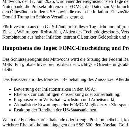
Mittwoch, der 17. Juni 2026, wird einer der ereignisreichsten Tage 
Notenbank, die Pressekonferenz des FOMC, die Daten zur Verbraucherp
den Ölbeständen in den USA sowie die russische Inflation. Ein zusä
Donald Trump im Schloss Versailles geprägt.
Für Investoren aus den GUS-Ländern ist dieser Tag nicht nur aufg
Zinsen, Währungen, Rohstoffen, Aktien des Technologiesektors, Vers
Kombination aus hoher Inflation, teurem Öl, strikter Geldpolitik und
Hauptthema des Tages: FOMC-Entscheidung und Pre
Das Schlüsselereignis des Mittwochs wird die Sitzung der Federal 
MSK. Für globale Investoren ist dies der wichtigste Orientierungsfa
bleibt.
Das Basisszenario des Marktes - Beibehaltung des Zinssatzes. Allerdi
Bewertung der Inflationsrisiken in den USA;
Rhetorik zur zukünftigen Zinssenkung oder Zinserhaltung;
Prognosen zum Wirtschaftswachstum und Arbeitsmarkt;
Aktualisierte Erwartungen der FOMC-Mitglieder zur Zinsspan
Reaktion der Renditen der US-Staatsanleihen.
Wenn die Fed eine zurückhaltende oder strenge Position beibehält
weichere Rhetorik könnte hingegen den S&P 500, den Nasdaq, Gold u