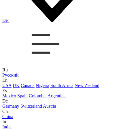
De
Ru
Русский
En
USA
UK
Canada
Nigeria
South Africa
New Zealand
Es
Mexico
Spain
Colombia
Argentina
De
Germany
Switzerland
Austria
Cn
China
In
India