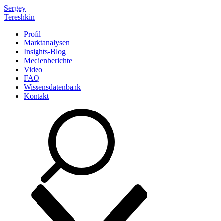
Sergey
Tereshkin
Profil
Marktanalysen
Insights-Blog
Medienberichte
Video
FAQ
Wissensdatenbank
Kontakt