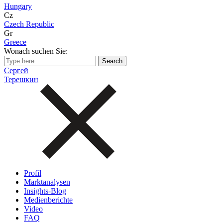
Hungary
Cz
Czech Republic
Gr
Greece
Wonach suchen Sie:
Сергей
Терешкин
Profil
Marktanalysen
Insights-Blog
Medienberichte
Video
FAQ