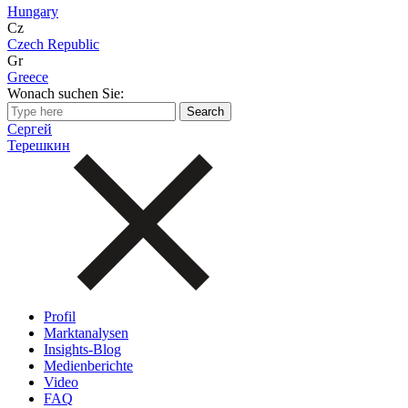
Hungary
Cz
Czech Republic
Gr
Greece
Wonach suchen Sie:
Сергей
Терешкин
Profil
Marktanalysen
Insights-Blog
Medienberichte
Video
FAQ