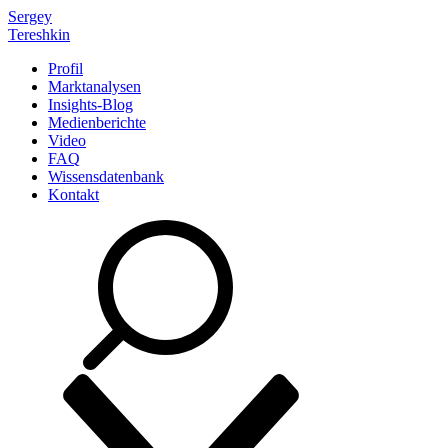
Sergey
Tereshkin
Profil
Marktanalysen
Insights-Blog
Medienberichte
Video
FAQ
Wissensdatenbank
Kontakt