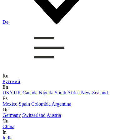
De
Ru
Русский
En
USA
UK
Canada
Nigeria
South Africa
New Zealand
Es
Mexico
Spain
Colombia
Argentina
De
Germany
Switzerland
Austria
Cn
China
In
India