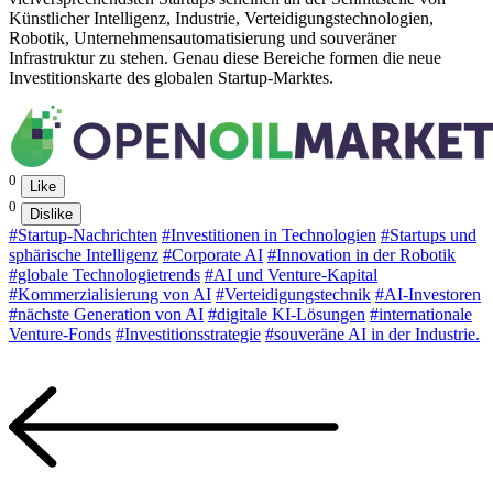
Künstlicher Intelligenz, Industrie, Verteidigungstechnologien,
Robotik, Unternehmensautomatisierung und souveräner
Infrastruktur zu stehen. Genau diese Bereiche formen die neue
Investitionskarte des globalen Startup-Marktes.
0
Like
0
Dislike
#Startup-Nachrichten
#Investitionen in Technologien
#Startups und
sphärische Intelligenz
#Corporate AI
#Innovation in der Robotik
#globale Technologietrends
#AI und Venture-Kapital
#Kommerzialisierung von AI
#Verteidigungstechnik
#AI-Investoren
#nächste Generation von AI
#digitale KI-Lösungen
#internationale
Venture-Fonds
#Investitionsstrategie
#souveräne AI in der Industrie.