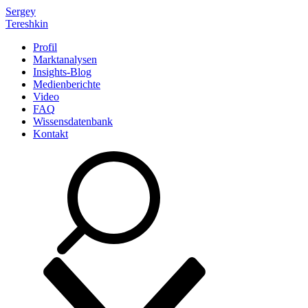
Sergey
Tereshkin
Profil
Marktanalysen
Insights-Blog
Medienberichte
Video
FAQ
Wissensdatenbank
Kontakt