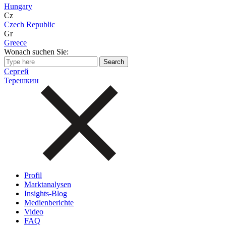
Hungary
Cz
Czech Republic
Gr
Greece
Wonach suchen Sie:
Сергей
Терешкин
Profil
Marktanalysen
Insights-Blog
Medienberichte
Video
FAQ