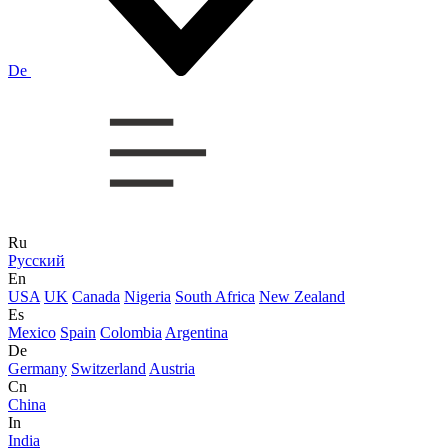
De
Ru
Русский
En
USA
UK
Canada
Nigeria
South Africa
New Zealand
Es
Mexico
Spain
Colombia
Argentina
De
Germany
Switzerland
Austria
Cn
China
In
India