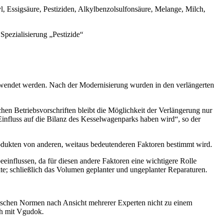
Essigsäure, Pestiziden, Alkylbenzolsulfonsäure, Melange, Milch,
pezialisierung „Pestizide“
erwendet werden. Nach der Modernisierung wurden in den verlängerten
en Betriebsvorschriften bleibt die Möglichkeit der Verlängerung nur
influss auf die Bilanz des Kesselwagenparks haben wird“, so der
produkten von anderen, weitaus bedeutenderen Faktoren bestimmt wird.
influssen, da für diesen andere Faktoren eine wichtigere Rolle
e; schließlich das Volumen geplanter und ungeplanter Reparaturen.
rischen Normen nach Ansicht mehrerer Experten nicht zu einem
ch mit Vgudok.