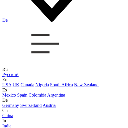
De
Ru
Русский
En
USA
UK
Canada
Nigeria
South Africa
New Zealand
Es
Mexico
Spain
Colombia
Argentina
De
Germany
Switzerland
Austria
Cn
China
In
India