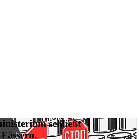
nisterium schließt
-Fässern.