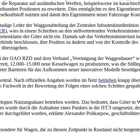
ar die Reparatur auf ausländischen Werften, beispielsweise im kasach
dreihundert Positionen zu erweitern. Dies ermöglichte es den Eigentüme
eselkraftstoff nutzten und damit den Eigentümern neuer Fahrzeuge Ko
malige Leiter der Waggonabteilung der Zentralen Infrastrukturdirekti
ER
), wies in einem Schreiben an den stellvertretenden Verkehrsminist
menklatur der Güter nicht ein. Damals sah das Verkehrsministerium kei
hörde beschlossen, ihre Position zu ändern und von der Kontrolle des I
e überzugehen.
 Bei der OAO RZD und dem Verband „Vereinigung der Waggonbauer“ wir
bereit, 12.000–15.000 neue Kesselwagen zu produzieren, was die Stillle
ter Barrieren für das Aufkommen neuer innovativer Modelle beseitige
 zentral. Nach offiziellen Angaben werden im Netz
betrieben
knapp über
die Fachwelt in der Bewertung der Folgen eines solchen Schrittes gespal
egten Nutzungsdauer betrieben werden. Das bedeutet, dass Güter in Wag
Dies wurde durch die Aufnahme eines Punktes in die ПТЭ umgesetzt, d
auer durchgeführt wurden, erklärte Alexander Polikarpow, geschäfts
ndere für Wagen, die zu diesem Zeitpunkt in Russland nicht hergestellt