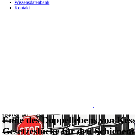
Wissensdatenbank
Kontakt
Ende des Doppellebens von Kess
Gesetzeslücke für den Schienent