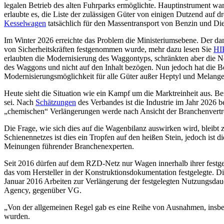
legalen Betrieb des alten Fuhrparks ermöglichte. Hauptinstrument w
erlaubte es, die Liste der zulässigen Güter von einigen Dutzend auf 
Kesselwagen
tatsächlich für den Massentransport von Benzin und Di
Im Winter 2026 erreichte das Problem die Ministeriumsebene. Der da
von Sicherheitskräften festgenommen wurde, mehr dazu lesen Sie
HI
erlaubten die Modernisierung des Waggontyps, schränkten aber die No
des Waggons und nicht auf den Inhalt bezögen. Nun jedoch hat die Be
Modernisierungsmöglichkeit für alle Güter außer Heptyl und Melang
Heute sieht die Situation wie ein Kampf um die Marktreinheit aus.
sei. Nach
Schätzungen
des Verbandes ist die Industrie im Jahr 2026 
„chemischen“ Verlängerungen werde nach Ansicht der Branchenvertre
Die Frage, wie sich dies auf die Wagenbilanz auswirken wird, bleibt
Schienennetzes ist dies ein Tropfen auf den heißen Stein, jedoch ist 
Meinungen führender Branchenexperten.
Seit 2016 dürfen auf dem RZD-Netz nur Wagen innerhalb ihrer festgel
das vom Hersteller in der Konstruktionsdokumentation festgelegte. 
Januar 2016 Arbeiten zur Verlängerung der festgelegten Nutzungsd
Agency, gegenüber VG.
„Von der allgemeinen Regel gab es eine Reihe von Ausnahmen, insbeso
wurden.