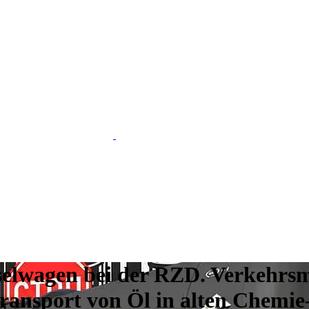
elwagen bei der RZD. Verkehrsmi
ransport von Öl in alten Chemie