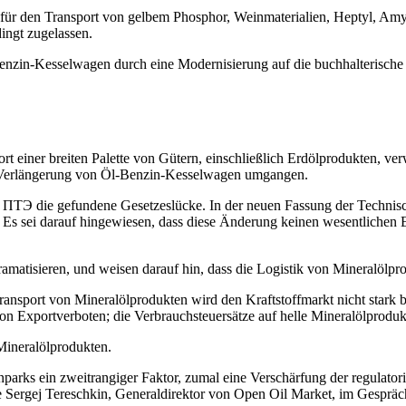
 den Transport von gelbem Phosphor, Weinmaterialien, Heptyl, Amyl, 
ingt zugelassen.
zin-Kesselwagen durch eine Modernisierung auf die buchhalterische S
t einer breiten Palette von Gütern, einschließlich Erdölprodukten, v
r Verlängerung von Öl-Benzin-Kesselwagen umgangen.
 ПТЭ die gefundene Gesetzeslücke. In der neuen Fassung der Technisch
Es sei darauf hingewiesen, dass diese Änderung keinen wesentlichen E
dramatisieren, und weisen darauf hin, dass die Logistik von Mineralöl
sport von Mineralölprodukten wird den Kraftstoffmarkt nicht stark bee
n Exportverboten; die Verbrauchsteuersätze auf helle Mineralölprodukt
Mineralölprodukten.
arks ein zweitrangiger Faktor, zumal eine Verschärfung der regulato
e Sergej Tereschkin, Generaldirektor von Open Oil Market, im Gesprä