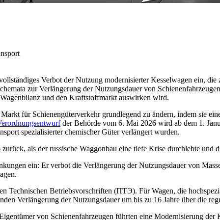
nsport
vollständiges Verbot der Nutzung modernisierter Kesselwagen ein, die 
Schemata zur Verlängerung der Nutzungsdauer von Schienenfahrzeuge
ie Wagenbilanz und den Kraftstoffmarkt auswirken wird.
em Markt für Schienengüterverkehr grundlegend zu ändern, indem sie ei
Verordnungsentwurf
der Behörde vom 6. Mai 2026 wird ab dem 1. Janua
nsport spezialisierter chemischer Güter verlängert wurden.
16 zurück, als der russische Waggonbau eine tiefe Krise durchlebte u
ränkungen ein: Er verbot die Verlängerung der Nutzungsdauer von Mas
agen.
en Technischen Betriebsvorschriften (ПТЭ). Für Wagen, die hochspezial
enden Verlängerung der Nutzungsdauer um bis zu 16 Jahre über die regu
e Eigentümer von Schienenfahrzeugen führten eine Modernisierung der 