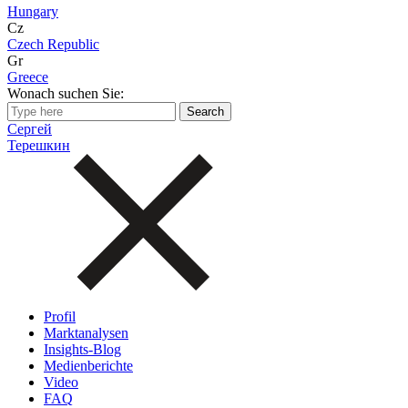
Hungary
Cz
Czech Republic
Gr
Greece
Wonach suchen Sie:
Сергей
Терешкин
Profil
Marktanalysen
Insights-Blog
Medienberichte
Video
FAQ