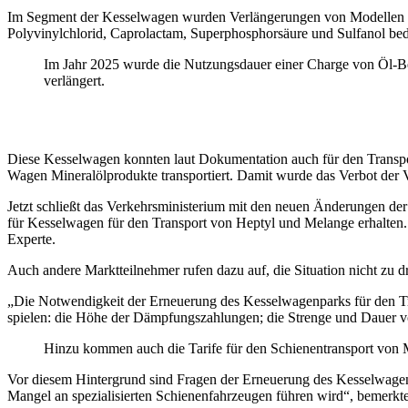
Im Segment der Kesselwagen wurden Verlängerungen von Modellen für
Polyvinylchlorid, Caprolactam, Superphosphorsäure und Sulfanol bed
Im Jahr 2025 wurde die Nutzungsdauer einer Charge von Öl-Ben
verlängert.
Diese Kesselwagen konnten laut Dokumentation auch für den Transpor
Wagen Mineralölprodukte transportiert. Damit wurde das Verbot de
Jetzt schließt das Verkehrsministerium mit den neuen Änderungen der
für Kesselwagen für den Transport von Heptyl und Melange erhalten. 
Experte.
Auch andere Marktteilnehmer rufen dazu auf, die Situation nicht zu 
„Die Notwendigkeit der Erneuerung des Kesselwagenparks für den Tran
spielen: die Höhe der Dämpfungszahlungen; die Strenge und Dauer vo
Hinzu kommen auch die Tarife für den Schienentransport von 
Vor diesem Hintergrund sind Fragen der Erneuerung des Kesselwagenp
Mangel an spezialisierten Schienenfahrzeugen führen wird“, bemerkt