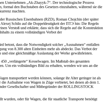
ischen Unternehmen „Ak-Zhayyk-7“. Der technologische Prozess
rn, formal den Buchstaben des Gesetzes einzuhalten, während sie die
nkurrenz machten.
on der Russischen Eisenbahnen (RZD), Roman Chojchin (der später
er Alexej Schilo auf die Doppeldeutigkeit der ПТЭ hin: Die Regeln
nen Verstoß und erklärte, dass sich die Regeln auf die Konstruktion
nhalts zu einem vollständigen Verbot der
d betont, dass die Notwendigkeit solcher „Ausnahmen“ entfallen
gung von 8.300 alten Einheiten mehr als abdeckt. Das Verbot der
n und eine gleichmäßige Auslastung der Werke gewährleisten.
 450 „verlängerte“ Kesselwagen. Im Maßstab des gesamten
ten. Um ein vollständiges Bild zu erhalten, wenden wir uns an die
en transportiert werden können, solange ihr Alter geringer ist als
er die Aufnahme von Wagen in Züge verbietet, bei denen ab dem 1.
führender Gesellschafter und Mitbegründer der ROLLINGSTOCK
 wurden, oder für Wagen, die für staatliche Transporte benötigt