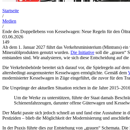
Startseite
/
Medien
/
Ende des Doppellebens von Kesselwagen: Neue Regeln für den Öltra
03.06.2026
149
Ab dem 1. Januar 2027 führt das Verkehrsministerium (Mintrans) ein 
Mineralölprodukten genutzt wurden.
Die Initiative
soll die „grauen“ 
entstanden sind. Wir analysieren, wie sich diese Entscheidung auf d
Die Verkehrsbehörde bereitet sich darauf vor, die Spielregeln auf d
altersbedingt ausgemusterter Kesselwagen ermöglichte. Gemäß dem
modernisierter Kesselwagen in Züge eingeführt, die zuvor für den Tra
Die Ursprünge der aktuellen Situation reichen in die Jahre 2015–20
Um die Werke zu unterstützen, führte der Staat damals Besch
Schienenfahrzeugen, darunter offene Güterwagen und Kesselw
Der Markt passte sich jedoch schnell an und fand eine Ausnahme in d
Pestiziden – blieb die Möglichkeit der Modernisierung und anschließ
In der Praxis führte dies zur Entstehung von „grauen“ Schemata. Di