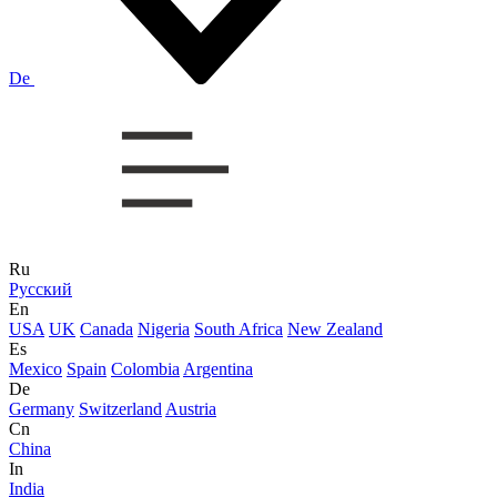
De
Ru
Русский
En
USA
UK
Canada
Nigeria
South Africa
New Zealand
Es
Mexico
Spain
Colombia
Argentina
De
Germany
Switzerland
Austria
Cn
China
In
India