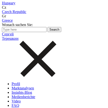
Hungary
Cz
Czech Republic
Gr
Greece
Wonach suchen Sie:
Сергей
Терешкин
Profil
Marktanalysen
Insights-Blog
Medienberichte
Video
FAQ