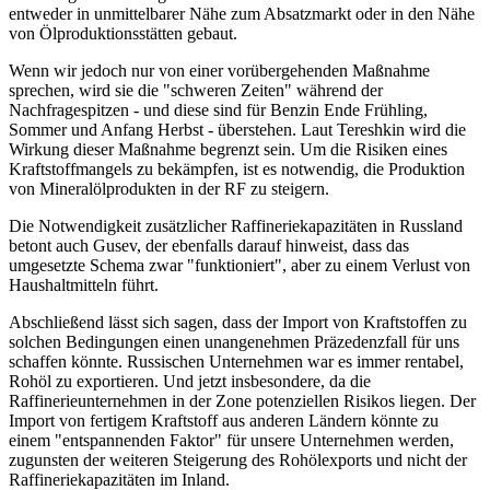
entweder in unmittelbarer Nähe zum Absatzmarkt oder in den Nähe
von Ölproduktionsstätten gebaut.
Wenn wir jedoch nur von einer vorübergehenden Maßnahme
sprechen, wird sie die "schweren Zeiten" während der
Nachfragespitzen - und diese sind für Benzin Ende Frühling,
Sommer und Anfang Herbst - überstehen. Laut Tereshkin wird die
Wirkung dieser Maßnahme begrenzt sein. Um die Risiken eines
Kraftstoffmangels zu bekämpfen, ist es notwendig, die Produktion
von Mineralölprodukten in der RF zu steigern.
Die Notwendigkeit zusätzlicher Raffineriekapazitäten in Russland
betont auch Gusev, der ebenfalls darauf hinweist, dass das
umgesetzte Schema zwar "funktioniert", aber zu einem Verlust von
Haushaltmitteln führt.
Abschließend lässt sich sagen, dass der Import von Kraftstoffen zu
solchen Bedingungen einen unangenehmen Präzedenzfall für uns
schaffen könnte. Russischen Unternehmen war es immer rentabel,
Rohöl zu exportieren. Und jetzt insbesondere, da die
Raffinerieunternehmen in der Zone potenziellen Risikos liegen. Der
Import von fertigem Kraftstoff aus anderen Ländern könnte zu
einem "entspannenden Faktor" für unsere Unternehmen werden,
zugunsten der weiteren Steigerung des Rohölexports und nicht der
Raffineriekapazitäten im Inland.