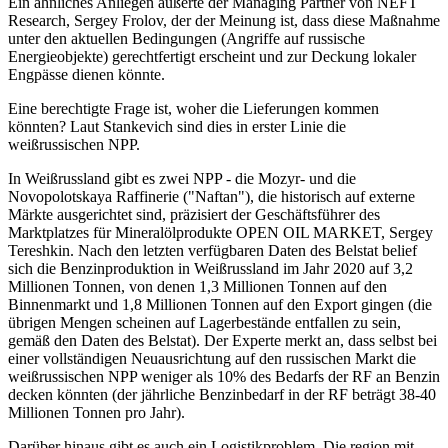
Ein ähnliches Anliegen äußerte der Managing Partner von NEFT
Research, Sergey Frolov, der der Meinung ist, dass diese Maßnahme
unter den aktuellen Bedingungen (Angriffe auf russische
Energieobjekte) gerechtfertigt erscheint und zur Deckung lokaler
Engpässe dienen könnte.
Eine berechtigte Frage ist, woher die Lieferungen kommen
könnten? Laut Stankevich sind dies in erster Linie die
weißrussischen NPP.
In Weißrussland gibt es zwei NPP - die Mozyr- und die
Novopolotskaya Raffinerie ("Naftan"), die historisch auf externe
Märkte ausgerichtet sind, präzisiert der Geschäftsführer des
Marktplatzes für Mineralölprodukte OPEN OIL MARKET, Sergey
Tereshkin. Nach den letzten verfügbaren Daten des Belstat belief
sich die Benzinproduktion in Weißrussland im Jahr 2020 auf 3,2
Millionen Tonnen, von denen 1,3 Millionen Tonnen auf den
Binnenmarkt und 1,8 Millionen Tonnen auf den Export gingen (die
übrigen Mengen scheinen auf Lagerbestände entfallen zu sein,
gemäß den Daten des Belstat). Der Experte merkt an, dass selbst bei
einer vollständigen Neuausrichtung auf den russischen Markt die
weißrussischen NPP weniger als 10% des Bedarfs der RF an Benzin
decken könnten (der jährliche Benzinbedarf in der RF beträgt 38-40
Millionen Tonnen pro Jahr).
Darüber hinaus gibt es auch ein Logistikproblem. Die region mit