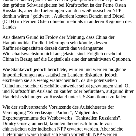
den größten Schwierigkeiten bei Kraftstoffen ist der Ferne Osten
Russlands, aber die Lieferungen von den weißrussischen NPP
dorthin wären "goldwert". Außerdem kosten Benzin und Diesel
(DTH) im Fernen Osten ohnehin mehr als in anderen Regionen des
Landes.
Aus diesem Grund ist Frolov der Meinung, dass China der
Hauptkandidat für die Lieferungen sein könnte, dessen
Raffineriekapazitäten derzeit durch das verlangsamte
Wirtschaftswachstum nicht ausgelastet sind. Folglich erscheint
China in Bezug auf die Logistik als eine der attraktivsten Optionen.
Wie Stankevich jedoch berichtete, wurden und werden mögliche
Importlieferungen aus asiatischen Ländern diskutiert, jedoch
erscheinen sie als wenig wahrscheinlich, da die potenziellen
Teilnehmer solcher Geschäfte entweder selbst gezwungen sind, Öl
und Kraftstoff im Ausland zu kaufen oder befürchten, aufgrund ihrer
Handelsbeziehungen zu Russland unter US-Sanktionen zu fallen.
Wie der stellvertretende Vorsitzende des Aufsichtsrates der
Vereinigung "Zuverlässiger Partner", Mitglied des
Expertengremiums des Wettbewerbs "Tankstellen Russlands",
Dmitry Gusev, anmerkt, könnten theoretisch Importe von
chinesischen oder indischen NPP erwartet werden. Aber solche
Lieferungen wären logistisch kaum vorteilhaft. NPP werden