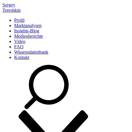
Sergey
Tereshkin
Profil
Marktanalysen
Insights-Blog
Medienberichte
Video
FAQ
Wissensdatenbank
Kontakt